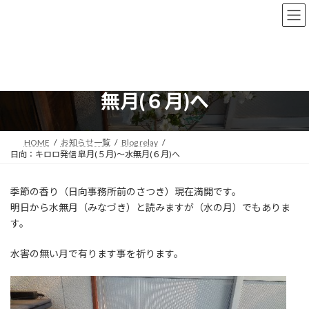
コ
ナ
ン
ビ
テ
ゲ
ン
ー
ツ
シ
日向：キロロ発信 皐月(５月)～水
へ
ョ
ス
ン
無月(６月)へ
キ
に
ッ
移
プ
動
HOME
お知らせ一覧
Blog relay
日向：キロロ発信 皐月(５月)～水無月(６月)へ
季節の香り（日向事務所前のさつき）現在満開です。
明日から水無月（みなづき）と読みますが（水の月）でもありま
す。
水害の無い月で有ります事を祈ります。