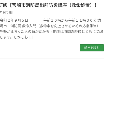
研修【宮崎市消防局出前防災講座（救命処置）】
0年10月8日
 令和２年９月５日 午前１０時から午前１１時３０分 講
崎市 消防局 救命入門（救命率を向上させるための応急手当）
呼吸が止まった人の命が助かる可能性は時間の経過とともに 急激
します。しかし心 […]
続きを読む