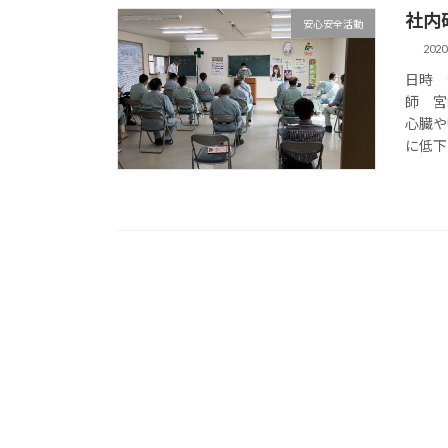
社内
安心安全活動
202
日時
師 宮
心臓や
に低下