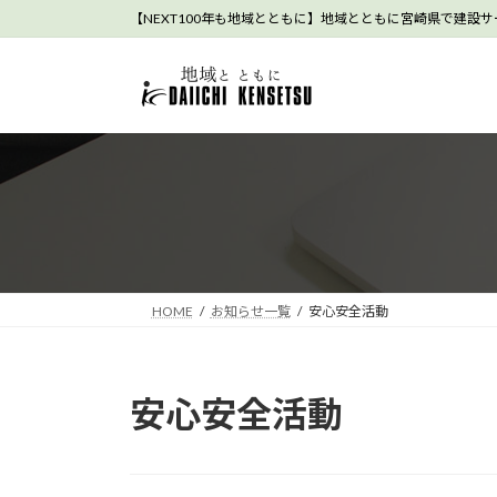
コ
ナ
【NEXT100年も地域とともに】地域とともに宮崎県で建設
ン
ビ
テ
ゲ
ン
ー
ツ
シ
へ
ョ
ス
ン
キ
に
ッ
移
プ
動
HOME
お知らせ一覧
安心安全活動
安心安全活動