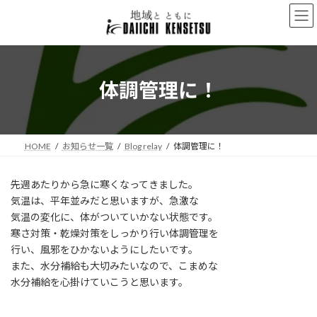
コ
ナ
ン
ビ
テ
ゲ
ン
ー
ツ
シ
へ
ョ
体調管理に！
ス
ン
キ
に
ッ
移
プ
動
HOME
お知らせ一覧
Blog relay
体調管理に！
先週あたりから急に寒くなってきました。
気温は、平年並みだと思いますが、急激な
気温の変化に、体がついていかない状態です。
寒さ対策・乾燥対策をしっかり行い体調管理を
行い、風邪をひかないようにしたいです。
また、水分補給も大切みたいなので、こまめな
水分補給を心掛けていこうと思います。