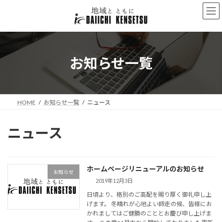
コ
ナ
ン
ビ
テ
ゲ
ン
ー
ツ
シ
へ
ョ
お知らせ一覧
ス
ン
キ
に
ッ
移
プ
動
HOME
お知らせ一覧
ニュース
ニュース
ホームページリニューアルのお知らせ
お知らせ
2019年12月3日
日頃より、格別のご高配を賜り厚く御礼申し上
げます。 冬晴れが心地よい師走の候、皆様にお
かれましてはご健勝のこととお慶び申し上げま