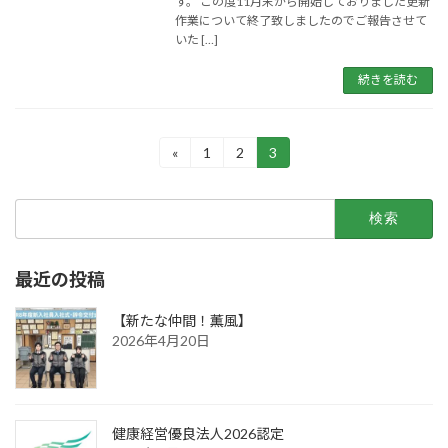
す。 この度11月末から開始しておりました更新
作業について終了致しましたのでご報告させて
いた […]
続きを読む
投
«
1
2
3
固
固
固
定
定
定
稿
ペ
ペ
ペ
検
ー
ー
ー
の
索:
ジ
ジ
ジ
ペ
最近の投稿
ー
ジ
【新たな仲間！薫風】
2026年4月20日
送
り
健康経営優良法人2026認定