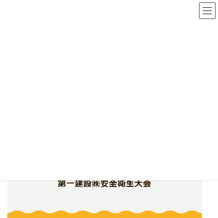
コ
ナ
ン
ビ
テ
ゲ
ン
ー
ツ
シ
令和2年度安全衛生大会を開催し
へ
ョ
ス
ン
ました
キ
に
ッ
移
プ
動
HOME
お知らせ一覧
総務だより
令和2年度安全衛生大会を開催しました