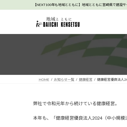
コ
ナ
【NEXT100年も地域とともに】地域とともに宮崎県で建設
ン
ビ
テ
ゲ
ン
ー
ツ
シ
へ
ョ
ス
ン
キ
に
ッ
移
プ
動
HOME
お知らせ一覧
健康経営
健康経営優良法人20
弊社で令和元年から続けている健康経営。
本年も、「健康経営優良法人2024（中小規