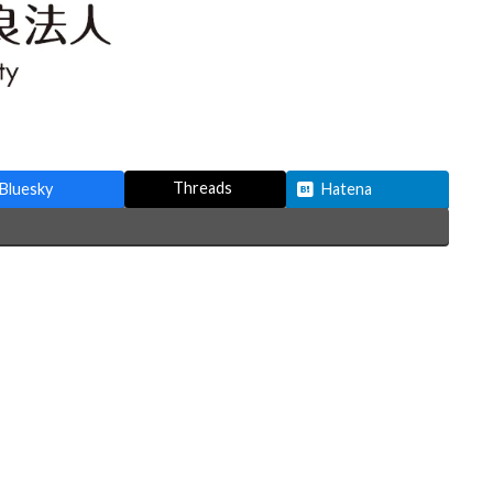
Threads
Bluesky
Hatena