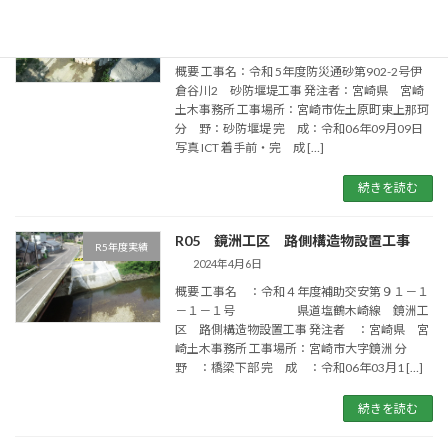
R06 伊倉谷川砂防工事(宮崎県土木事務
R6年度実績
所長賞）
2024年9月9日
概要 工事名：令和 5年度防災通砂第902-2号伊
倉谷川2 砂防堰堤工事 発注者：宮崎県 宮崎
土木事務所 工事場所：宮崎市佐土原町東上那珂
分 野：砂防堰堤 完 成：令和06年09月09日
写真 ICT 着手前・完 成 […]
続きを読む
R05 鏡洲工区 路側構造物設置工事
R5年度実績
2024年4月6日
概要 工事名 ：令和４年度補助交安第９１－１
－１－１号 県道塩鶴木崎線 鏡洲工
区 路側構造物設置工事 発注者 ：宮崎県 宮
崎土木事務所 工事場所：宮崎市大字鏡洲 分
野 ：橋梁下部 完 成 ：令和06年03月1 […]
続きを読む