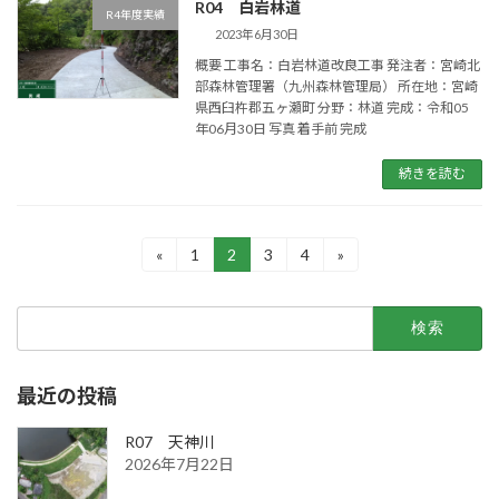
R04 白岩林道
R4年度実績
2023年6月30日
概要 工事名：白岩林道改良工事 発注者：宮崎北
部森林管理署（九州森林管理局） 所在地：宮崎
県西臼杵郡五ヶ瀬町 分野：林道 完成：令和05
年06月30日 写真 着手前 完成
続きを読む
投
«
1
2
3
4
»
固
固
固
固
定
定
定
定
稿
ペ
ペ
ペ
ペ
検
ー
ー
ー
ー
の
索:
ジ
ジ
ジ
ジ
ペ
最近の投稿
ー
ジ
R07 天神川
2026年7月22日
送