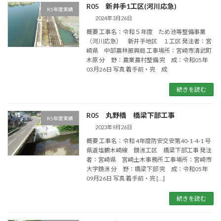
R05 新井手1工区(河川応急)
R5年度実績
2024年3月26日
概要 工事名：令和５年度 ため池等整備事業
（河川応急） 新井手地区 １工区 発注者：宮
崎県 中部農林振興局 工事場所：宮崎市清武町
木原 分 野：農業農村整備 完 成：令和05年
03月26日 写真 着手前・完 成
続きを読む
R05 丸野橋 橋梁下部工事
R5年度実績
2023年9月26日
概要 工事名：令和 4年度防安交安第40-1-4-1 号
県道塩鶴木崎線 鏡洲工区 橋梁下部工事 発注
者：宮崎県 宮崎土木事務所 工事場所：宮崎市
大字鏡洲 分 野：橋梁下部 完 成：令和05年
09月26日 写真 着手前・完 […]
続きを読む