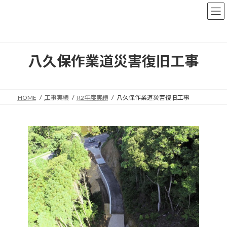
コ
ナ
ン
ビ
テ
ゲ
ン
ー
ツ
シ
へ
ョ
八久保作業道災害復旧工事
ス
ン
キ
に
ッ
移
プ
動
HOME
工事実績
R2年度実績
八久保作業道災害復旧工事