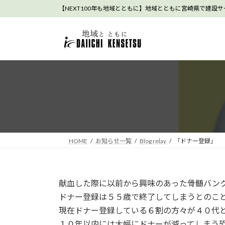
コ
ナ
【NEXT100年も地域とともに】地域とともに宮崎県で建設
ン
ビ
テ
ゲ
ン
ー
ツ
シ
へ
ョ
ス
ン
キ
に
ッ
移
プ
動
HOME
お知らせ一覧
Blog relay
「ドナー登録」
献血した際に以前から興味のあった骨髄バン
ドナー登録は５５歳で終了してしまうとのこ
現在ドナー登録している６割の方々が４０代
１０年以内には大幅にドナーが減ってしまう