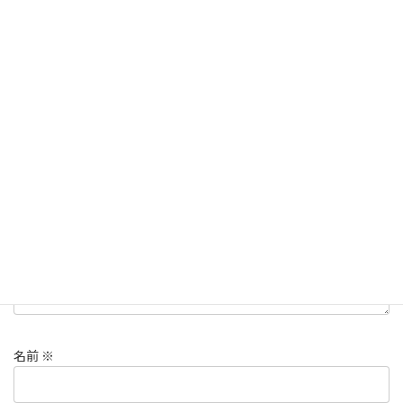
Copy
コメントを残す
メールアドレスが公開されることはありません。
※
が付いている
欄は必須項目です
コメント
※
名前
※