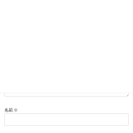
Copy
コメントを残す
メールアドレスが公開されることはありません。
※
が付いている
欄は必須項目です
コメント
※
名前
※